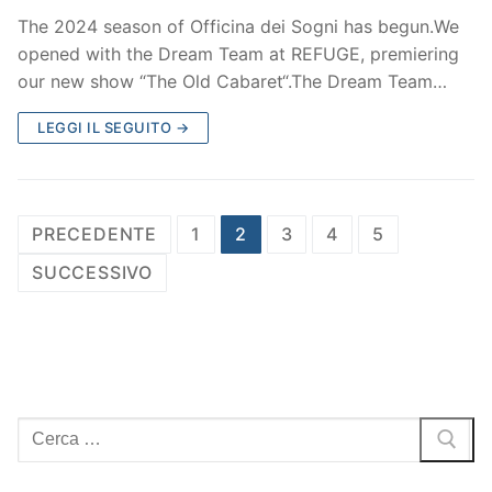
The 2024 season of Officina dei Sogni has begun.We
opened with the Dream Team at REFUGE, premiering
our new show “The Old Cabaret“.The Dream Team…
LEGGI IL SEGUITO →
Paginazione
PRECEDENTE
1
2
3
4
5
degli
SUCCESSIVO
articoli
Cerca: