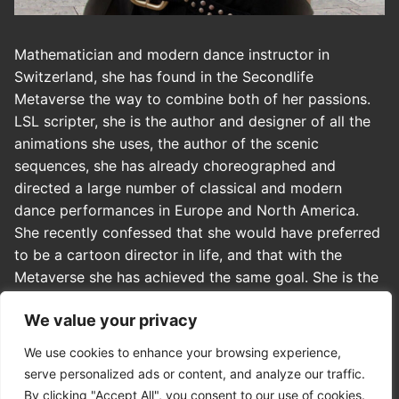
Mathematician and modern dance instructor in
Switzerland, she has found in the Secondlife
Metaverse the way to combine both of her passions.
LSL scripter, she is the author and designer of all the
animations she uses, the author of the scenic
sequences, she has already choreographed and
directed a large number of classical and modern
dance performances in Europe and North America.
She recently confessed that she would have preferred
to be a cartoon director in life, and that with the
Metaverse she has achieved the same goal. She is the
co-founder of Officina dei Sogni, where she is in
We value your privacy
charge of directing, art direction and casting. In
addition, she actively collaborates with some US
We use cookies to enhance your browsing experience,
virtual theaters.
serve personalized ads or content, and analyze our traffic.
By clicking "Accept All", you consent to our use of cookies.