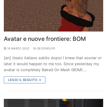
Avatar e nuove frontiere: BOM
16 MARZO 2022
SECONDLIFE
[en] (testo italiano subito dopo) I knew that sooner or
later it would happen to me too. Since yesterday my
avatar is completely Baked On Mesh (BOM).…
LEGGI IL SEGUITO →