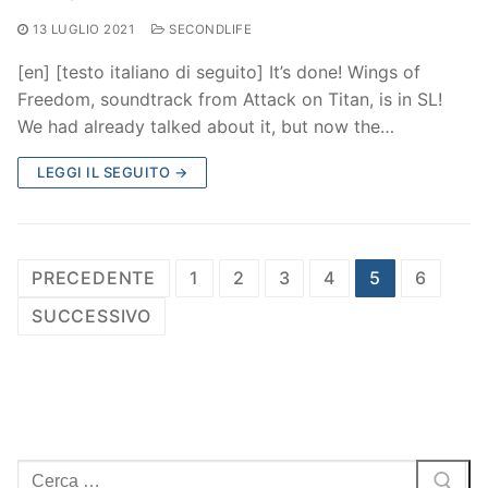
13 LUGLIO 2021
SECONDLIFE
[en] [testo italiano di seguito] It’s done! Wings of
Freedom, soundtrack from Attack on Titan, is in SL!
We had already talked about it, but now the…
LEGGI IL SEGUITO →
Paginazione
PRECEDENTE
1
2
3
4
5
6
degli
SUCCESSIVO
articoli
Cerca: