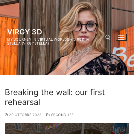
Vai
al
contenuto
VIRGY 3D
MY JOURNEY IN VIRTUAL WORLDS – VIRGINIA
STELLA (VIRGYSTELLA)
Cerca:
Breaking the wall: our first
rehearsal
29 OTTOBRE 2022
SECONDLIFE