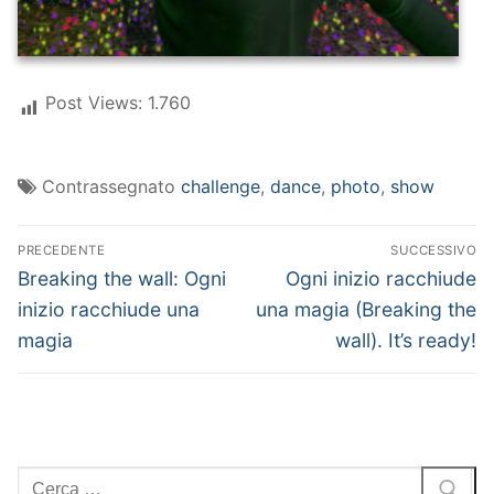
Post Views:
1.760
Contrassegnato
challenge
,
dance
,
photo
,
show
Navigazione
PRECEDENTE
SUCCESSIVO
articoli
Articolo
Articolo
Breaking the wall: Ogni
Ogni inizio racchiude
precedente:
successivo:
inizio racchiude una
una magia (Breaking the
magia
wall). It’s ready!
Cerca: