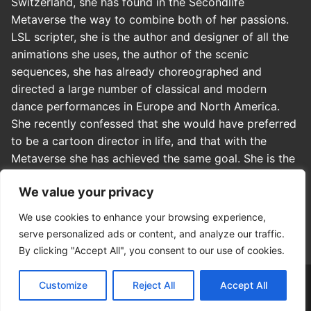
Switzerland, she has found in the Secondlife
Metaverse the way to combine both of her passions.
LSL scripter, she is the author and designer of all the
animations she uses, the author of the scenic
sequences, she has already choreographed and
directed a large number of classical and modern
dance performances in Europe and North America.
She recently confessed that she would have preferred
to be a cartoon director in life, and that with the
Metaverse she has achieved the same goal. She is the
co-founder of Officina dei Sogni, where she is in
We value your privacy
charge of directing, art direction and casting. In
addition, she actively collaborates with some US
We use cookies to enhance your browsing experience,
virtual theaters.
serve personalized ads or content, and analyze our traffic.
By clicking "Accept All", you consent to our use of cookies.
Customize
Reject All
Accept All
Copyright © 2026 Virgy 3D