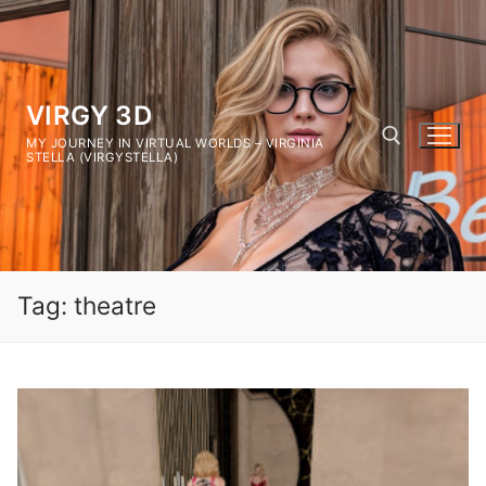
Vai
al
contenuto
VIRGY 3D
MY JOURNEY IN VIRTUAL WORLDS – VIRGINIA
STELLA (VIRGYSTELLA)
Cerca:
Tag:
theatre