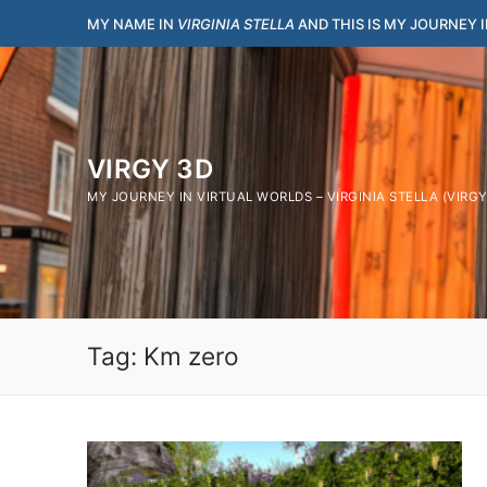
Vai
MY NAME IN
VIRGINIA STELLA
AND THIS IS MY JOURNEY 
al
contenuto
VIRGY 3D
MY JOURNEY IN VIRTUAL WORLDS – VIRGINIA STELLA (VIRG
Tag:
Km zero