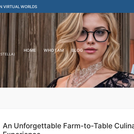
IN VIRTUAL WORLDS
HOME
WHO I AM
BLOG
YSTELLA)
An Unforgettable Farm-to-Table Culin