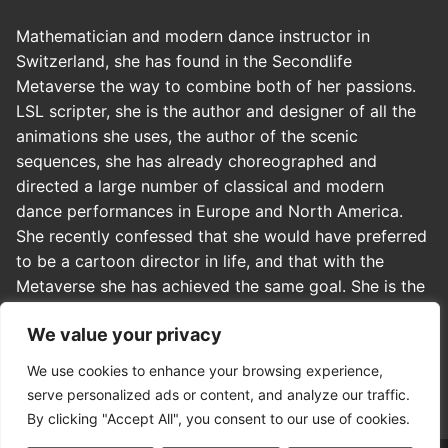
Mathematician and modern dance instructor in
Switzerland, she has found in the Secondlife
Metaverse the way to combine both of her passions.
LSL scripter, she is the author and designer of all the
animations she uses, the author of the scenic
sequences, she has already choreographed and
directed a large number of classical and modern
dance performances in Europe and North America.
She recently confessed that she would have preferred
to be a cartoon director in life, and that with the
Metaverse she has achieved the same goal. She is the
co-founder of Officina dei Sogni, where she is in
We value your privacy
charge of directing, art direction and casting. In
addition, she actively collaborates with some US
We use cookies to enhance your browsing experience,
virtual theaters.
serve personalized ads or content, and analyze our traffic.
By clicking "Accept All", you consent to our use of cookies.