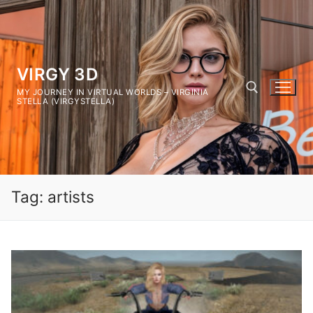
Vai
al
contenuto
VIRGY 3D
MY JOURNEY IN VIRTUAL WORLDS – VIRGINIA
STELLA (VIRGYSTELLA)
Cerca:
Tag:
artists